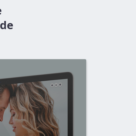
e
 de