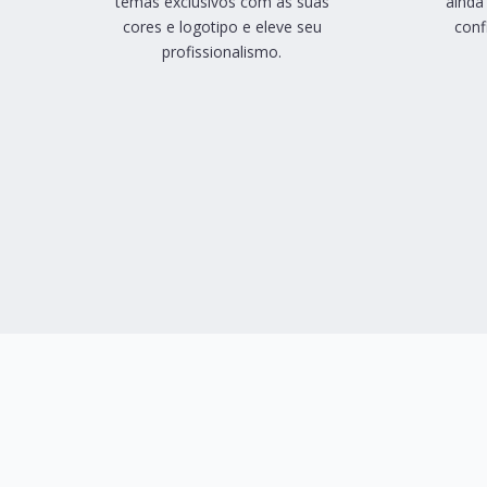
temas exclusivos com as suas
ainda
cores e logotipo e eleve seu
conf
profissionalismo.