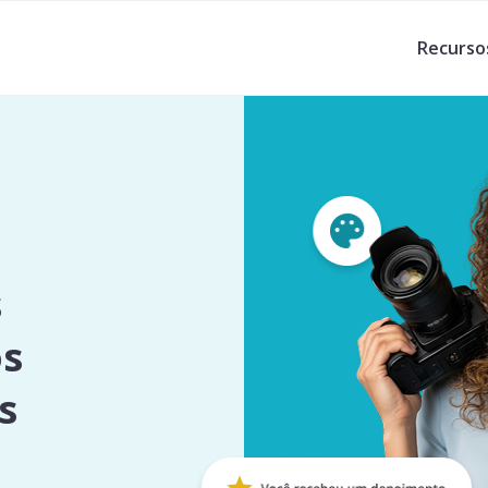
Recurso
s
os
s